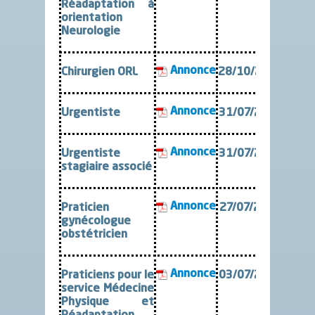
Réadaptation à
orientation
Neurologie
Annonce
Chirurgien ORL
28/10/2024
Annonce
Urgentiste
31/07/2024
Annonce
Urgentiste
31/07/2024
stagiaire associé
Annonce
Praticien
27/07/2024
gynécologue
obstétricien
Annonce
Praticiens pour le
03/07/2024
service Médecine
Physique et