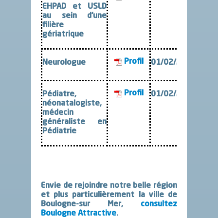
EHPAD et USLD
au sein d’une
filière
gériatrique
Profil
Neurologue
01/02/2022
Profil
Pédiatre,
01/02/2022
néonatalogiste,
médecin
généraliste en
Pédiatrie
Envie de rejoindre notre belle région
et plus particulièrement la ville de
Boulogne-sur Mer,
consultez
Boulogne Attractive
.