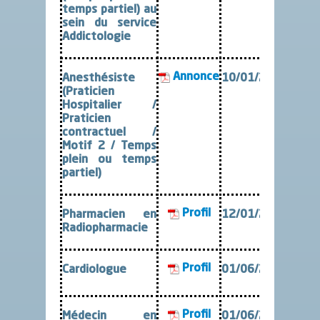
temps partiel) au
sein du service
Addictologie
Annonce
Anesthésiste
10/01/2024
(Praticien
Hospitalier /
Praticien
contractuel /
Motif 2 / Temps
plein ou temps
partiel)
Profil
Pharmacien en
12/01/2023
Radiopharmacie
Profil
Cardiologue
01/06/2022
Profil
Médecin en
01/06/2019