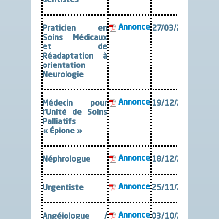
dentistes
Annonce
Praticien en
27/03/2026
Soins Médicaux
et de
Réadaptation à
orientation
Neurologie
Annonce
Médecin pour
19/12/2025
l’Unité de Soins
Palliatifs
« Épione »
Annonce
Néphrologue
18/12/2025
Annonce
Urgentiste
25/11/2025
Annonce
Angéiologue /
03/10/2025