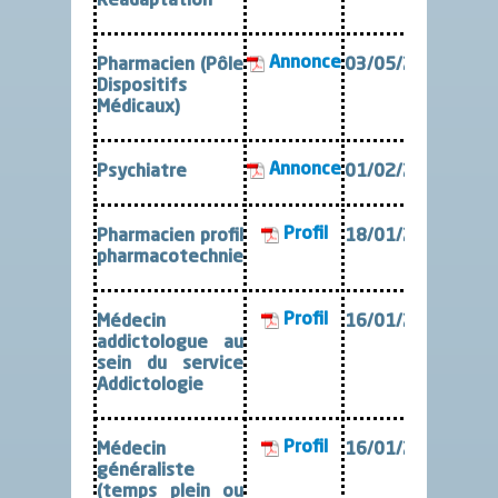
Réadaptation
Annonce
Pharmacien (Pôle
03/05/2024
Dispositifs
Médicaux)
Annonce
Psychiatre
01/02/2024
Profil
Pharmacien profil
18/01/2024
pharmacotechnie
Profil
Médecin
16/01/2024
addictologue au
sein du service
Addictologie
Profil
Médecin
16/01/2024
généraliste
(temps plein ou