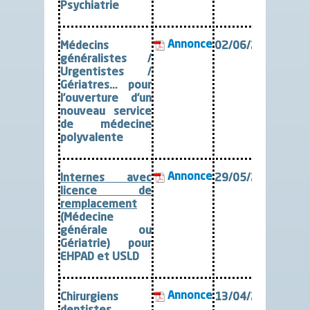
Psychiatrie
Annonce
Médecins
02/06/2026
généralistes /
Urgentistes /
Gériatres… pour
l’ouverture d’un
nouveau service
de médecine
polyvalente
Annonce
Internes avec
29/05/2026
licence de
remplacement
(
Médecine
générale ou
Gériatrie) pour
EHPAD et USLD
Annonce
Chirurgiens
13/04/2026