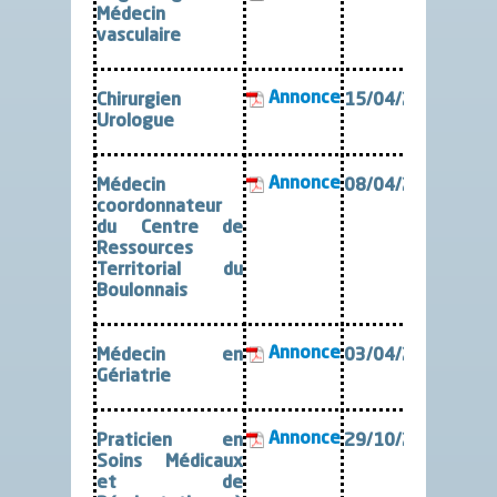
Médecin
vasculaire
Annonce
Chirurgien
15/04/2025
Urologue
Annonce
Médecin
08/04/2025
coordonnateur
du Centre de
Ressources
Territorial du
Boulonnais
Annonce
Médecin en
03/04/2025
Gériatrie
Annonce
Praticien en
29/10/2024
Soins Médicaux
et de