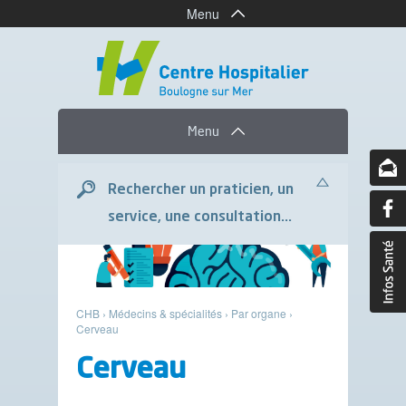
Menu
Menu
Rechercher un praticien, un
service, une consultation...
CHB
›
Médecins & spécialités
›
Par organe
›
Cerveau
Cerveau