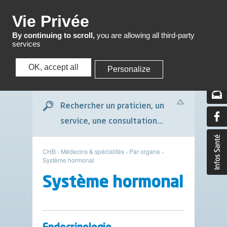
Menu
Vie Privée
By continuing to scroll,
you are allowing all third-party
services
OK, accept all
Personalize
Menu
Rechercher un praticien, un
service, une consultation...
CHB
›
Médecins & spécialités
›
Par organe
›
Système hormonal
Système hormonal