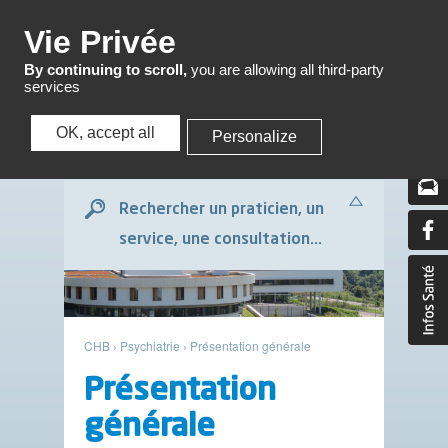
Menu
Vie Privée
By continuing to scroll,
you are allowing all third-party
services
OK, accept all
Personalize
Menu
Rechercher un praticien, un
service, une consultation...
CHB
›
Psychiatrie
›
Présentation générale
Présentation
générale