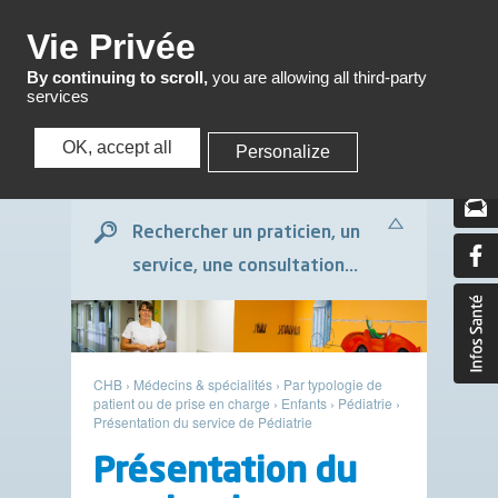
Menu
Vie Privée
By continuing to scroll,
you are allowing all third-party
services
OK, accept all
Personalize
Menu
Rechercher un praticien, un
service, une consultation...
CHB
›
Médecins & spécialités
›
Par typologie de
patient ou de prise en charge
›
Enfants
›
Pédiatrie
›
Présentation du service de Pédiatrie
Présentation du