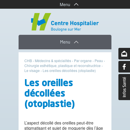
Menu
Menu
CHB
›
Médecins & spécialités
›
Par organe
›
Peau
›
Chirurgie esthétique, plastique et reconstructrice
›
Le visage
›
Les oreilles décollées (otoplastie)
Les oreilles
décollées
(otoplastie)
L’aspect décollé des oreilles peut-être
stigmatisant et sujet de moquerie dès l’âge