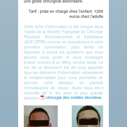
une geste chirurgical secondaire.
Tarif : prise en charge chez l’enfant. 1200
euros chez l’adulte
Cette fiche d’information a été conçue sous
l’égide de la Société Française de Chirurgie
Plastique Reconstructrice et Esthétique
(SOF.CPRE) comme un complément à votre
première consultation, pour tenter de
répondre à toutes les questions que vous
pouvez vous poser si vous envisagez
d’avoir recours à un lifting cervico-facial.
Le
but de ce document est de vous apporter
tous les éléments d’information nécessaires
et indispensables pour vous permettre de
prendre votre décision en parfaite
connaissance de cause. Aussi vous est-il
conseillé de le lire avec la plus grande
chirurgie des oreilles decollees
attention.