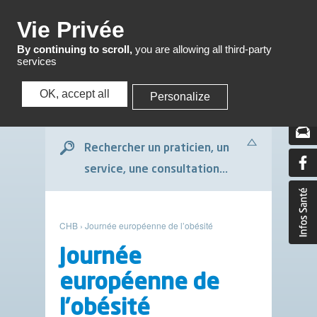
Menu
Vie Privée
By continuing to scroll,
you are allowing all third-party
services
OK, accept all
Personalize
Menu
Rechercher un praticien, un
service, une consultation...
CHB
›
Journée européenne de l’obésité
Journée
européenne de
l’obésité