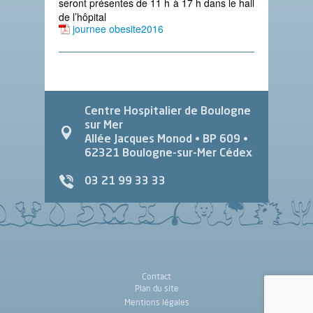
seront présentes de 11 h à 17 h dans le hall
de l’hôpital
journee obesite2016
Centre Hospitalier de Boulogne
sur Mer
Allée Jacques Monod
• BP 609 •
62321
Boulogne-sur-Mer Cédex
03 21 99 33 33
Contact
Plan du site
Mentions légales