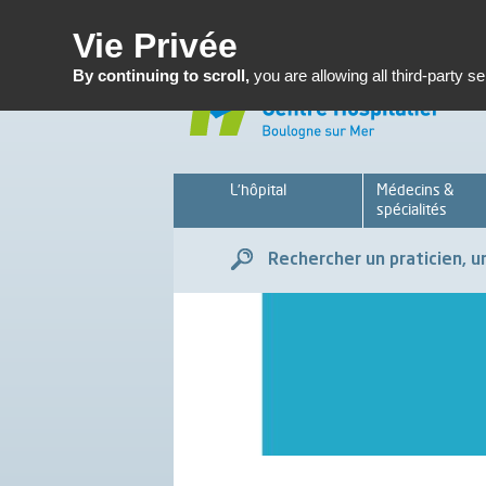
Enseignemen
Vie Privée
By continuing to scroll,
you are allowing all third-party s
L’hôpital
Médecins &
spécialités
Rechercher un praticien, un