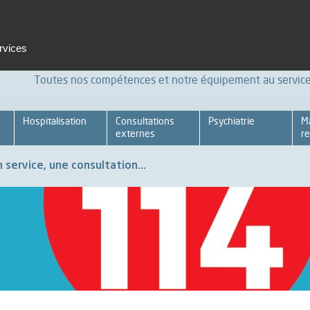
t et formation
Emploi
Espace pro
Achats Relations four
ervices
Toutes nos compétences et notre équipement au service 
Hospitalisation
Consultations
Psychiatrie
M
externes
re
 service, une consultation...