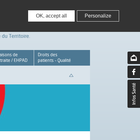
nisseurs
Partenaires – Associations
OK, accept all
Personalize
du Territoire.
aisons de
Droits des
traite / EHPAD
patients – Qualité