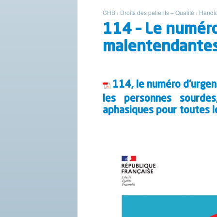
CHB
›
Droits des patients – Qualité
›
Handi
114 – Le numéro
malentendante
114, le numéro d’urgen
les personnes sourdes
aphasiques pour toutes l