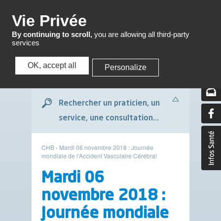
Menu
Vie Privée
By continuing to scroll,
you are allowing all third-party
services
OK, accept all
Personalize
Menu
Rechercher un praticien, un
service, une consultation...
CHB
›
Mardi 06 novembre 2018 : Journée
mondiale de l’Accident Vasculaire Cérébral
Mardi 06
novembre 2018 :
Journée mondiale