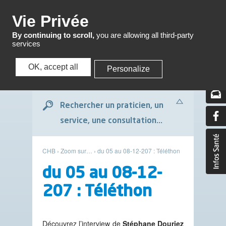
Menu
Vie Privée
By continuing to scroll,
you are allowing all third-party
services
OK, accept all
Personalize
Menu
Rechercher un praticien, un
service, une consultation...
CHB
›
Zoom sur…
›
du 05 au 08-12-207 : Téléthon
du 05 au 08-12-
207 : Téléthon
Découvrez l’interview de
Stéphane Douriez