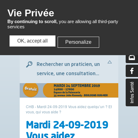
Menu
Vie Privée
By continuing to scroll,
you are allowing all third-party
services
OK, accept all
Personalize
Menu
Rechercher un praticien, un
service, une consultation...
CHB
›
Mardi 24-09-2019 Vous aidez quelqu’un ? Et
vous, qui vous aide ?
Mardi 24-09-2019
Vous aidez