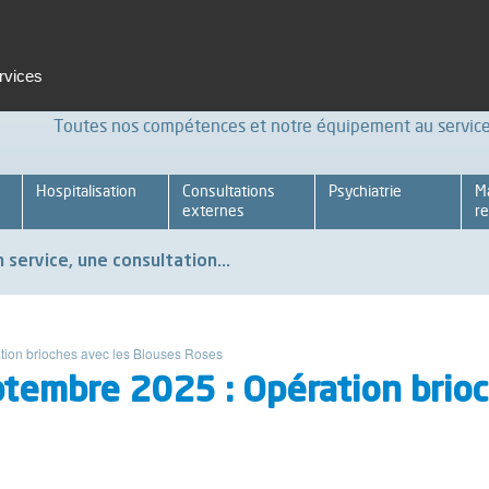
t et formation
Emploi
Espace pro
Achats Relations four
ervices
Toutes nos compétences et notre équipement au service 
Hospitalisation
Consultations
Psychiatrie
M
externes
re
 service, une consultation...
tion brioches avec les Blouses Roses
tembre 2025 : Opération brioc