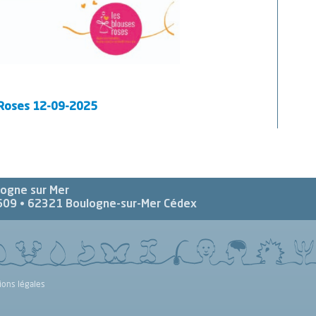
 Roses 12-09-2025
logne sur Mer
609 •
62321
Boulogne-sur-Mer Cédex
ions légales