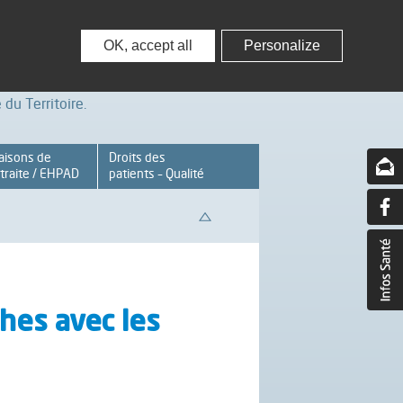
nisseurs
Partenaires – Associations
OK, accept all
Personalize
du Territoire.
aisons de
Droits des
traite / EHPAD
patients – Qualité
hes avec les