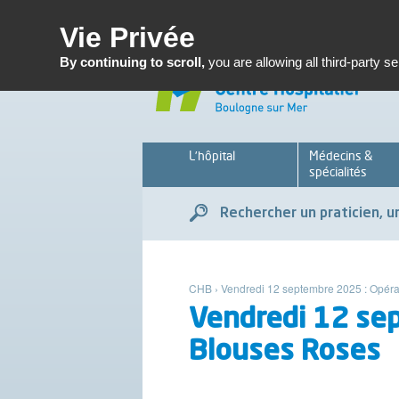
Enseignemen
Vie Privée
By continuing to scroll,
you are allowing all third-party s
L’hôpital
Médecins &
spécialités
Rechercher un praticien, un
CHB
›
Vendredi 12 septembre 2025 : Opéra
Vendredi 12 sep
Blouses Roses