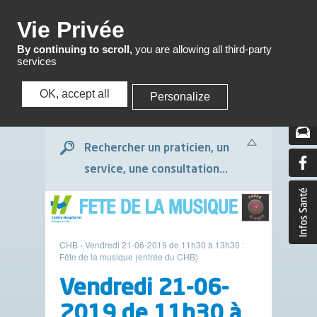
Menu
Vie Privée
By continuing to scroll,
you are allowing all third-party
services
OK, accept all
Personalize
Menu
Rechercher un praticien, un
service, une consultation...
CHB
›
Vendredi 21-06-2019 de 11h30 à 13h30 :
Fête de la musique (entrée du CHB)
Vendredi 21-06-
2019 de 11h30 à