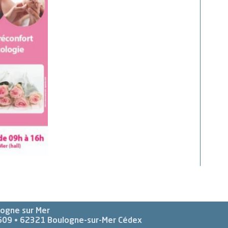
logne sur Mer
609 •
62321
Boulogne-sur-Mer Cédex