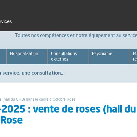
t et formation
Emploi
Espace pro
Achats Relations four
ervices
Toutes nos compétences et notre équipement au service 
Hospitalisation
Consultations
Psychiatrie
M
externes
re
 service, une consultation...
s (hall du CHB) dans le cadre d’Octobre Rose
2025 : vente de roses (hall du
 Rose