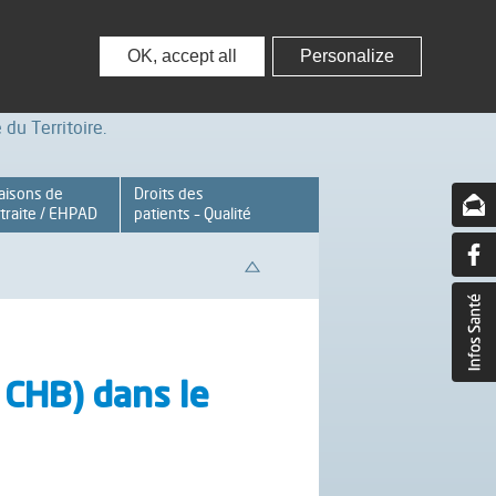
nisseurs
Partenaires – Associations
OK, accept all
Personalize
du Territoire.
aisons de
Droits des
traite / EHPAD
patients – Qualité
 CHB) dans le