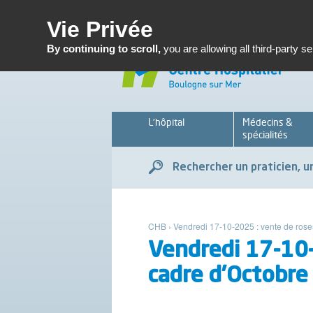
Enseignemen
Vie Privée
By continuing to scroll,
you are allowing all third-party s
L’hôpital
Médecins &
spécialités
Rechercher un praticien, un
CHB
›
Vendredi 17-10-2025 : vente de rose
Vendredi 17-10-
cadre d’Octobre