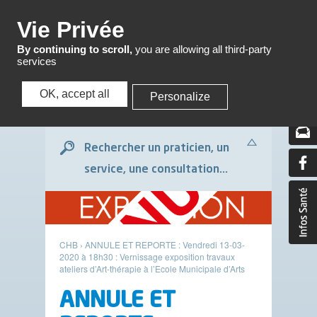
Menu
Vie Privée
By continuing to scroll,
you are allowing all third-party
services
OK, accept all
Personalize
Menu
Rechercher un praticien, un
service, une consultation...
CHB
›
ANNULE ET REPORTE : Vendredi 13-03-
2020 à 18h30 : Vernissage exposition travaux
ateliers d’Art-thérapie à l’Ecole Municipale d’Arts
ANNULE ET