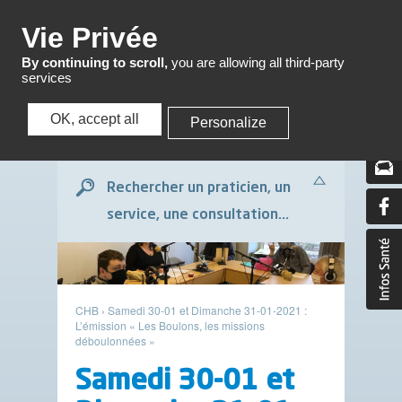
Menu
Vie Privée
By continuing to scroll,
you are allowing all third-party
services
OK, accept all
Personalize
Menu
Rechercher un praticien, un
service, une consultation...
CHB
›
Samedi 30-01 et Dimanche 31-01-2021 :
L’émission « Les Boulons, les missions
déboulonnées »
Samedi 30-01 et