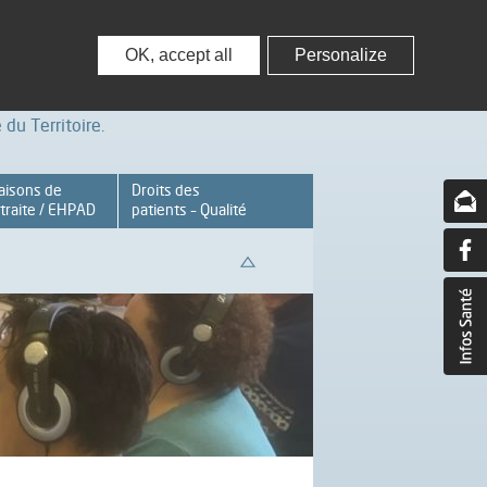
nisseurs
Partenaires – Associations
OK, accept all
Personalize
du Territoire.
aisons de
Droits des
traite / EHPAD
patients – Qualité