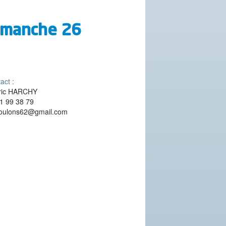
dimanche 26
act :
ric HARCHY
1 99 38 79
boulons62@gmail.com