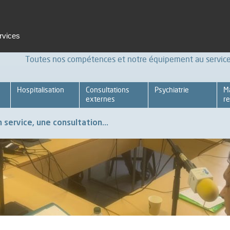
t et formation
Emploi
Espace pro
Achats Relations four
ervices
Toutes nos compétences et notre équipement au service 
Hospitalisation
Consultations
Psychiatrie
M
externes
re
 service, une consultation...