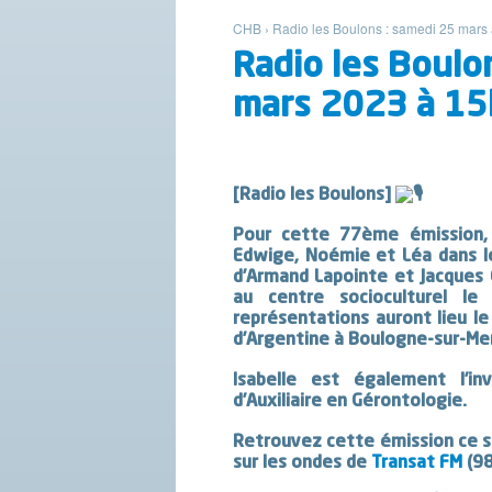
CHB
›
Radio les Boulons : samedi 25 mars
Radio les Boulo
mars 2023 à 15
[Radio les Boulons]
Pour cette 77ème émission, l
Edwige, Noémie et Léa dans l
d’Armand Lapointe et Jacques O
au centre socioculturel le
représentations auront lieu l
d’Argentine à Boulogne-sur-Me
Isabelle est également l’i
d’Auxiliaire en Gérontologie.
Retrouvez cette émission ce 
sur les ondes de
Transat FM
(98