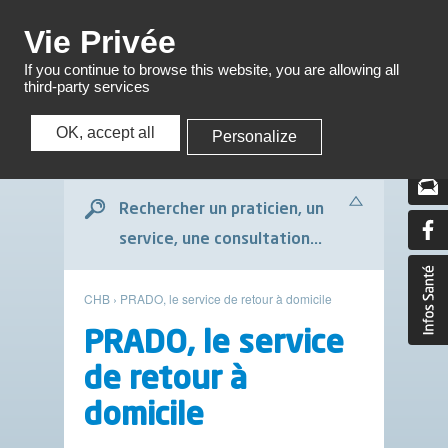
Menu
Vie Privée
If you continue to browse this website, you are allowing all
third-party services
OK, accept all
Personalize
Menu
Rechercher un praticien, un
service, une consultation...
CHB
›
PRADO, le service de retour à domicile
PRADO, le service
de retour à
domicile