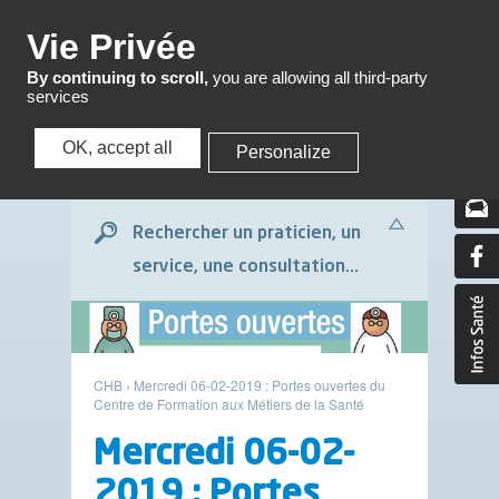
Menu
Vie Privée
By continuing to scroll,
you are allowing all third-party
services
OK, accept all
Personalize
Menu
Rechercher un praticien, un
service, une consultation...
CHB
›
Mercredi 06-02-2019 : Portes ouvertes du
Centre de Formation aux Métiers de la Santé
Mercredi 06-02-
2019 : Portes