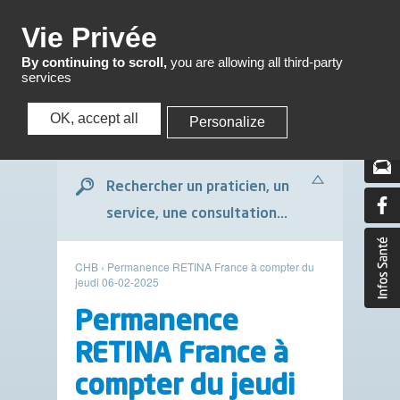
Menu
Vie Privée
By continuing to scroll,
you are allowing all third-party
services
OK, accept all
Personalize
Menu
Rechercher un praticien, un
service, une consultation...
CHB
›
Permanence RETINA France à compter du
jeudi 06-02-2025
Permanence
RETINA France à
compter du jeudi