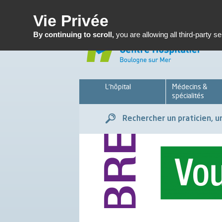
Enseignemen
Vie Privée
By continuing to scroll,
you are allowing all third-party s
L’hôpital
Médecins &
spécialités
Rechercher un praticien, un