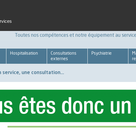
t et formation
Emploi
Espace pro
Achats Relations four
ervices
Toutes nos compétences et notre équipement au service 
Hospitalisation
Consultations
Psychiatrie
M
externes
re
 service, une consultation...