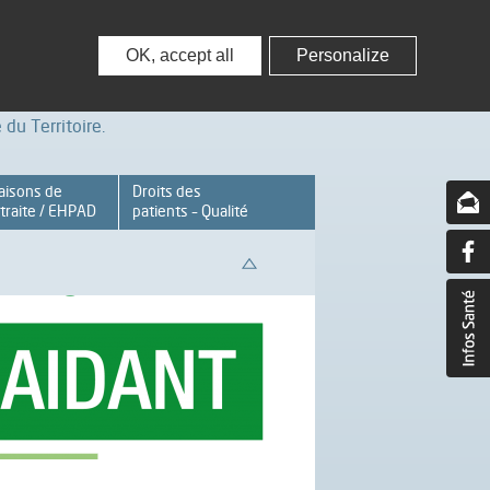
nisseurs
Partenaires – Associations
OK, accept all
Personalize
du Territoire.
aisons de
Droits des
traite / EHPAD
patients – Qualité