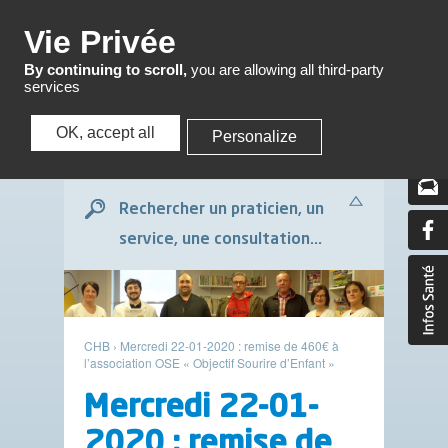
Menu
Vie Privée
By continuing to scroll,
you are allowing all third-party
services
OK, accept all
Personalize
Menu
Rechercher un praticien, un
service, une consultation...
CHB
›
Mercredi 22-01-2020 : remise de 460€ à
l’association OSE « Objectif Sourire d’Enfant »
Mercredi 22-01-
2020 : remise de