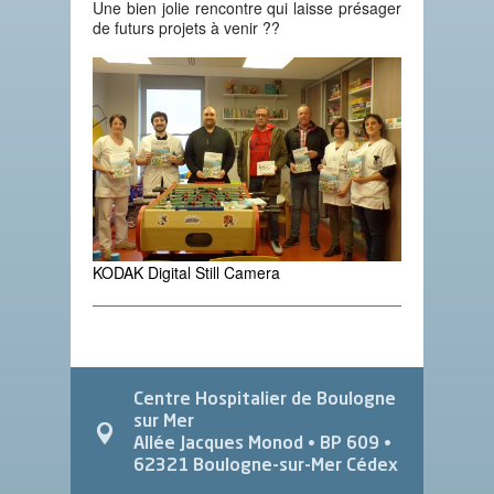
Une bien jolie rencontre qui laisse présager
de futurs projets à venir ??
KODAK Digital Still Camera
Centre Hospitalier de Boulogne
sur Mer
Allée Jacques Monod
• BP 609 •
62321
Boulogne-sur-Mer Cédex