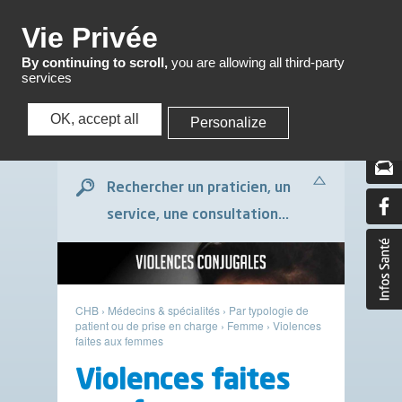
Menu
Vie Privée
By continuing to scroll,
you are allowing all third-party
services
OK, accept all
Personalize
Menu
Rechercher un praticien, un
service, une consultation...
CHB
›
Médecins & spécialités
›
Par typologie de
patient ou de prise en charge
›
Femme
›
Violences
faites aux femmes
Violences faites