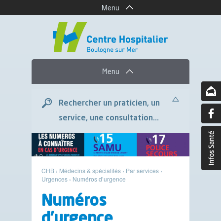
Menu
Menu
Rechercher un praticien, un
service, une consultation...
CHB
›
Médecins & spécialités
›
Par services
›
Urgences
›
Numéros d’urgence
Numéros
d’urgence