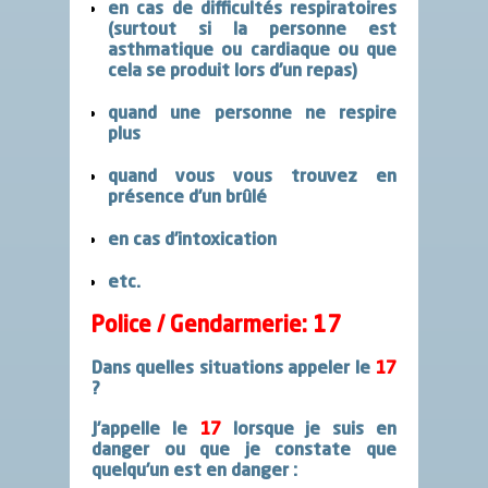
en cas de
difficultés respiratoires
(surtout si la personne est
asthmatique ou cardiaque ou que
cela se produit lors d’un repas)
quand une personne ne
respire
plus
quand vous vous trouvez en
présence d’un
brûlé
en cas d’
intoxication
etc.
Police / Gendarmerie: 17
Dans quelles situations appeler
le
17
?
J’appelle
le
17
lorsque je suis en
danger ou que je constate que
quelqu’un est en danger
: