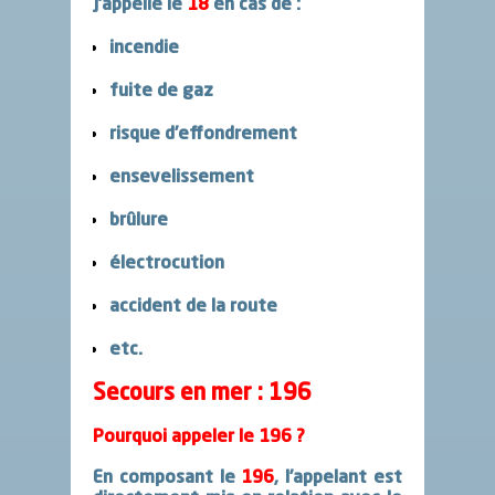
J’appelle
le
18
en cas de :
incendie
fuite de gaz
risque d’
effondrement
ensevelissement
brûlure
électrocution
accident de la route
etc.
Secours en mer : 196
Pourquoi appeler
le 196
?
En composant le
196
, l’appelant est