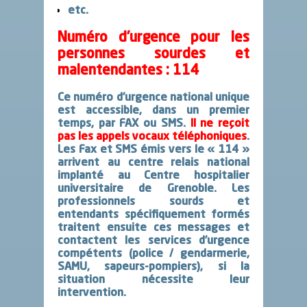
etc.
Numéro d’urgence pour les
personnes sourdes et
malentendantes : 114
Ce numéro d’urgence national unique
est
accessible, dans un premier
temps, par FAX ou SMS
.
Il ne reçoit
pas les appels vocaux téléphoniques
.
Les Fax et SMS émis vers le
« 114 »
arrivent au centre relais national
implanté au Centre hospitalier
universitaire de Grenoble. Les
professionnels sourds et
entendants spécifiquement formés
traitent ensuite ces messages et
contactent les services d’urgence
compétents (police / gendarmerie,
SAMU, sapeurs-pompiers), si la
situation nécessite leur
intervention.