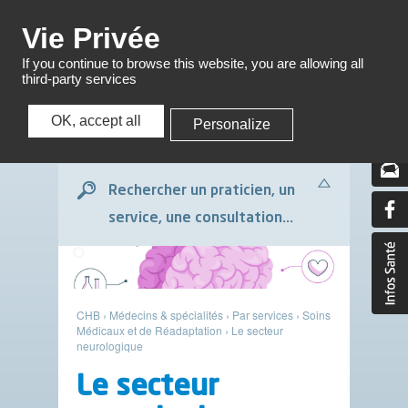
Menu
Vie Privée
If you continue to browse this website, you are allowing all
third-party services
OK, accept all
Personalize
Menu
Rechercher un praticien, un
service, une consultation...
CHB
›
Médecins & spécialités
›
Par services
›
Soins
Médicaux et de Réadaptation
›
Le secteur
neurologique
Le secteur