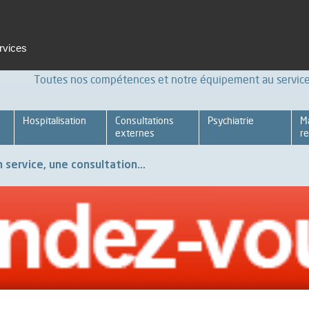
t et formation
Emploi
Espace pro
Achats Relations four
ervices
Toutes nos compétences et notre équipement au service 
Hospitalisation
Consultations
Psychiatrie
M
externes
re
 service, une consultation...