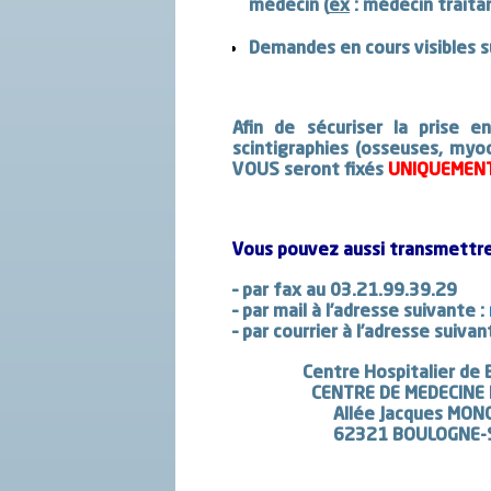
médecin (
ex
: médecin traitan
Demandes en cours visibles s
Afin de sécuriser la prise 
scintigraphies (osseuses, myoc
VOUS seront fixés
UNIQUEMEN
Vous pouvez aussi transmettr
– par fax au
03.21.99.39.29
– par mail à l’adresse suivante :
– par courrier à l’adresse suivan
Centre Hospitalier de
CENTRE DE MEDECINE N
Allée Jacques MONOD 
62321
BOULOGNE-