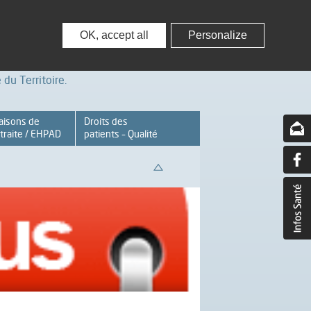
nisseurs
Partenaires – Associations
OK, accept all
Personalize
du Territoire.
aisons de
Droits des
traite / EHPAD
patients – Qualité