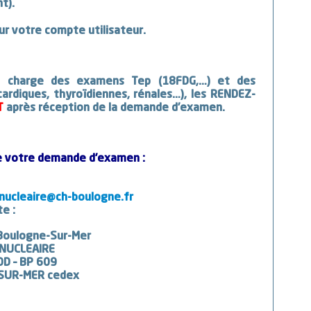
t).
ur votre compte utilisateur.
en charge des
examens Tep (18FDG,…)
et des
ardiques, thyroïdiennes, rénales…),
les RENDEZ-
T
après réception de la demande d’examen.
e votre demande d’examen :
nucleaire@ch-boulogne.fr
te :
Boulogne
-Sur-Mer
UCLEAIRE
– BP 609
SUR-MER
cedex