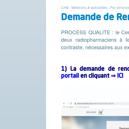
CHB
›
Médecins & spécialités
›
Par service
Demande de Ren
PROCESS QUALITE : le Centr
deux radiopharmaciens à te
contraste, nécessaires aux 
1) La demande de rend
portail
en cliquant ⇒
ICI