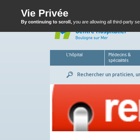
Enseignemen
Vie Privée
By continuing to scroll,
you are allowing all third-party s
L’hôpital
Médecins &
spécialités
Rechercher un praticien, un