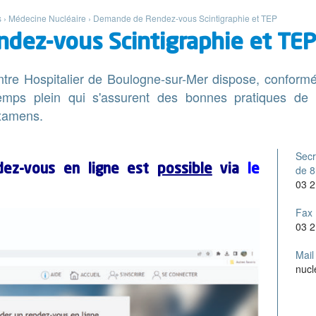
s
›
Médecine Nucléaire
›
Demande de Rendez-vous Scintigraphie et TEP
dez-vous Scintigraphie et TEP
e Hospitalier de Boulogne-sur-Mer dispose, conformém
mps plein qui s'assurent des bonnes pratiques de 
examens.
Secr
ez-vous en ligne est
possible
via
le
de 8
03 2
Fax 
03 2
Mail 
nucl