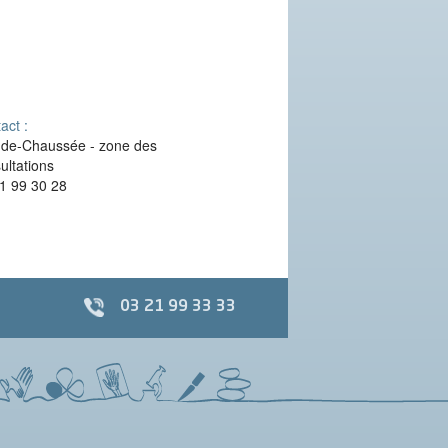
act :
de-Chaussée - zone des
ultations
1 99 30 28
03 21 99 33 33