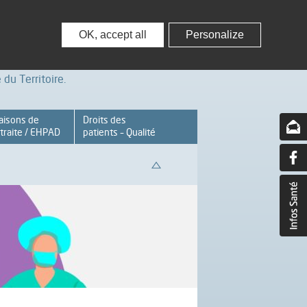
nisseurs
Partenaires – Associations
OK, accept all
Personalize
du Territoire.
aisons de
Droits des
traite / EHPAD
patients – Qualité