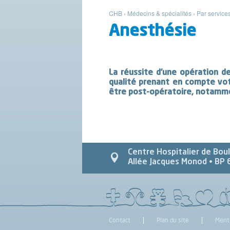
CHB
›
Médecins & spécialités
›
Par service
Anesthésie
La réussite d’une opération d
qualité prenant en compte vot
être post-opératoire, notammen
Centre Hospitalier de Bou
Allée Jacques Monod
• BP 
Contact
Plan du site
Ment