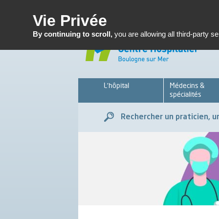
Enseignemen
Vie Privée
By continuing to scroll,
you are allowing all third-party s
L’hôpital
Médecins &
spécialités
Rechercher un praticien, un