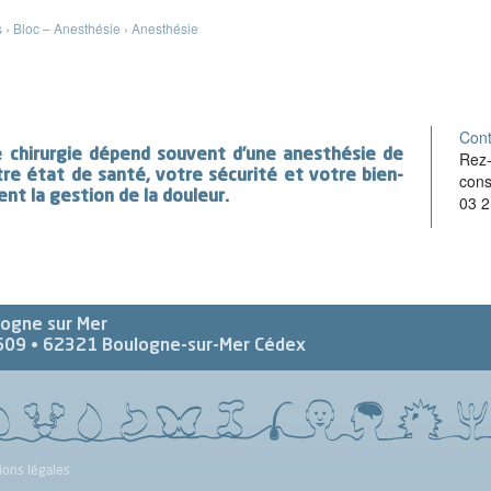
s
›
Bloc – Anesthésie
›
Anesthésie
Cont
e chirurgie dépend souvent d’une anesthésie de
Rez-
re état de santé, votre sécurité et votre bien-
cons
t la gestion de la douleur.
03 2
logne sur Mer
609 •
62321
Boulogne-sur-Mer Cédex
ions légales