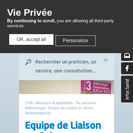
Menu
Vie Privée
By continuing to scroll,
you are allowing all third-party
services
OK, accept all
Personalize
Menu
Rechercher un praticien, un
service, une consultation...
CHB
›
Médecins & spécialités
›
Par services
›
Addictologie
›
Equipe de Liaison en Soins
Addictologiques
Equipe de Liaison