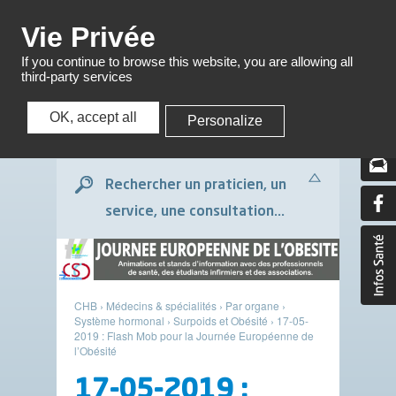
Menu
Vie Privée
If you continue to browse this website, you are allowing all
third-party services
OK, accept all
Personalize
Menu
Rechercher un praticien, un
service, une consultation...
CHB
›
Médecins & spécialités
›
Par organe
›
Système hormonal
›
Surpoids et Obésité
›
17-05-
2019 : Flash Mob pour la Journée Européenne de
l’Obésité
17-05-2019 :