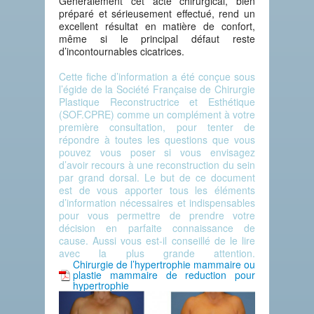
Généralement cet acte chirurgical, bien
préparé et sérieusement effectué, rend un
excellent résultat en matière de confort,
même si le principal défaut reste
d’incontournables cicatrices.
Cette fiche d’information a été conçue sous
l’égide de la Société Française de Chirurgie
Plastique Reconstructrice et Esthétique
(SOF.CPRE) comme un complément à votre
première consultation, pour tenter de
répondre à toutes les questions que vous
pouvez vous poser si vous envisagez
d’avoir recours à une reconstruction du sein
par grand dorsal. Le but de ce document
est de vous apporter tous les éléments
d’information nécessaires et indispensables
pour vous permettre de prendre votre
décision en parfaite connaissance de
cause. Aussi vous est-il conseillé de le lire
avec la plus grande attention.
Chirurgie de l’hypertrophie mammaire ou
plastie mammaire de reduction pour
hypertrophie