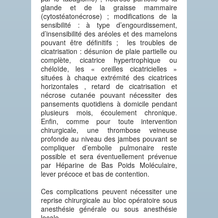
glande et de la graisse mammaire
(cytostéatonécrose) ; modifications de la
sensibilité : à type d’engourdissement,
d’insensibilité des aréoles et des mamelons
pouvant être définitifs ; les troubles de
cicatrisation : désunion de plaie partielle ou
complète, cicatrice hypertrophique ou
chéloïde, les « oreilles cicatricielles »
situées à chaque extrémité des cicatrices
horizontales , retard de cicatrisation et
nécrose cutanée pouvant nécessiter des
pansements quotidiens à domicile pendant
plusieurs mois, écoulement chronique.
Enfin, comme pour toute intervention
chirurgicale, une thrombose veineuse
profonde au niveau des jambes pouvant se
compliquer d’embolie pulmonaire reste
possible et sera éventuellement prévenue
par Héparine de Bas Poids Moléculaire,
lever précoce et bas de contention.
Ces complications peuvent nécessiter une
reprise chirurgicale au bloc opératoire sous
anesthésie générale ou sous anesthésie
locale.