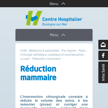
Menu
Menu
CHB
›
Médecins & spécialités
›
Par organe
›
Peau
›
Chirurgie esthétique, plastique et reconstructrice
›
Le sein
›
Réduction mammaire
Réduction
mammaire
L’intervention chirurgicale consiste à
réduire le volume des seins, à les
remonter (ptose) et corriger une