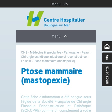
Menu
Menu
CHB
›
Médecins & spécialités
›
Par organe
›
Peau
›
Chirurgie esthétique, plastique et reconstructrice
›
Le sein
›
Ptose mammaire (mastopexie)
Ptose mammaire
(mastopexie)
Cette fiche d’information a été conçue sous
l’égide de la Société Française de Chirurgie
Plastique Reconstructrice et Esthétique
(SOF.CPRE) comme un complément à votre