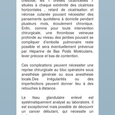
chéloïde, les « oreilles cicatricielles »
situées à chaque extrémité des cicatrices
horizontales , retard de cicatrisation et
nécrose cutanée pouvant nécessiter des
pansements quotidiens à domicile pendant
plusieurs mois, écoulement chronique.
Enfin, comme pour toute intervention
chirurgicale, une thrombose veineuse
profonde au niveau des jambes pouvant se
compliquer d’embolie pulmonaire reste
possible et sera éventuellement prévenue
par Héparine de Bas Poids Moléculaire,
lever précoce et bas de contention.
Ces complications peuvent nécessiter une
reprise chirurgicale au bloc opératoire sous
anesthésie générale ou sous anesthésie
locale.Des irrégularités ou des
imperfections peuvent donner lieu à des
retouches à distance.
Le tissu glandulaire enlevé est
systématiquement analysé au laboratoire. Il
est exceptionnel mais possible de découvrir
un cancer débutant, qui nécessite un