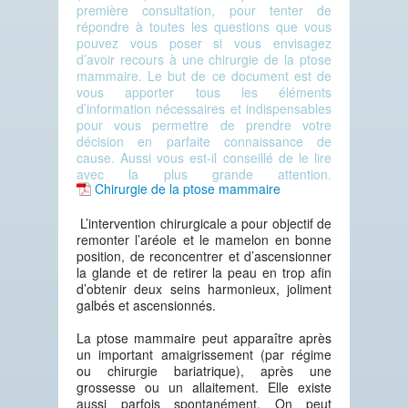
première consultation, pour tenter de
répondre à toutes les questions que vous
pouvez vous poser si vous envisagez
d’avoir recours à une chirurgie de la ptose
mammaire. Le but de ce document est de
vous apporter tous les éléments
d’information nécessaires et indispensables
pour vous permettre de prendre votre
décision en parfaite connaissance de
cause. Aussi vous est-il conseillé de le lire
avec la plus grande attention.
Chirurgie de la ptose mammaire
L’intervention chirurgicale a pour objectif de
remonter l’aréole et le mamelon en bonne
position, de reconcentrer et d’ascensionner
la glande et de retirer la peau en trop afin
d’obtenir deux seins harmonieux, joliment
galbés et ascensionnés.
La ptose mammaire peut apparaître après
un important amaigrissement (par régime
ou chirurgie bariatrique), après une
grossesse ou un allaitement. Elle existe
aussi parfois spontanément. On peut