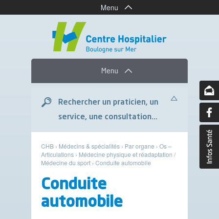
Menu
Menu
Rechercher un praticien, un
service, une consultation...
CHB
›
Médecins & spécialités
›
Par organe
›
Os –
Articulations
›
Médecine physique et réadaptation /
Médecine du sport
›
Conduite automobile
Conduite
automobile