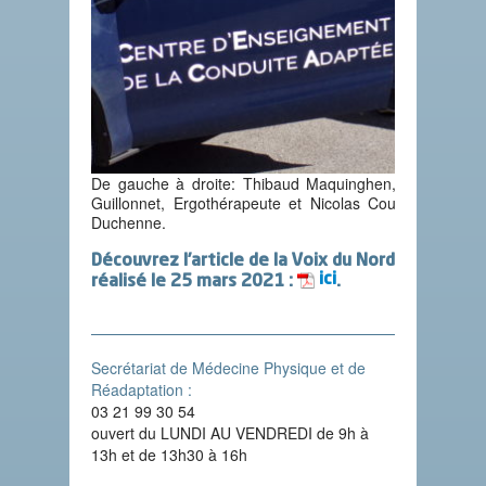
De gauche à droite: Thibaud Maquinghen,
moniteur a
Guillonnet, Ergothérapeute et Nicolas Courtin, Médeci
Duchenne.
Découvrez l’article de la Voix du Nord
ici
réalisé le 25 mars 2021 :
.
Secrétariat de Médecine Physique et de
Réadaptation :
03 21 99 30 54
ouvert du LUNDI AU VENDREDI de 9h à
13h et de 13h30 à 16h