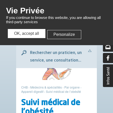
Menu
Vie Privée
If you continue to browse this website, you are allowing all
third-party services
OK, accept all
Personalize
Menu
Rechercher un praticien, un
service, une consultation...
CHB
›
Médecins & spécialités
›
Par organe
›
Appareil digestif
›
Suivi médical de l’obésité
Suivi médical de
l’obésité