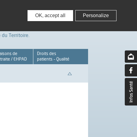
nisseurs
Partenaires – Associations
OK, accept all
Personalize
du Territoire.
aisons de
Droits des
traite / EHPAD
patients – Qualité