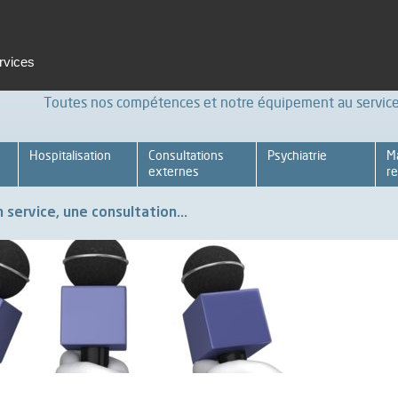
t et formation
Emploi
Espace pro
Achats Relations four
ervices
Toutes nos compétences et notre équipement au service 
Hospitalisation
Consultations
Psychiatrie
M
externes
re
 service, une consultation...