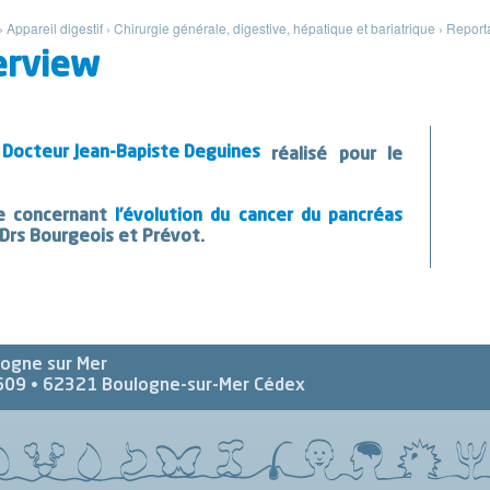
›
Appareil digestif
›
Chirurgie générale, digestive, hépatique et bariatrique
›
Reporta
erview
u Docteur Jean-Bapiste Deguines
réalisé pour le
se concernant
l’évolution du cancer du pancréas
 Drs Bourgeois et Prévot.
logne sur Mer
609 •
62321
Boulogne-sur-Mer Cédex