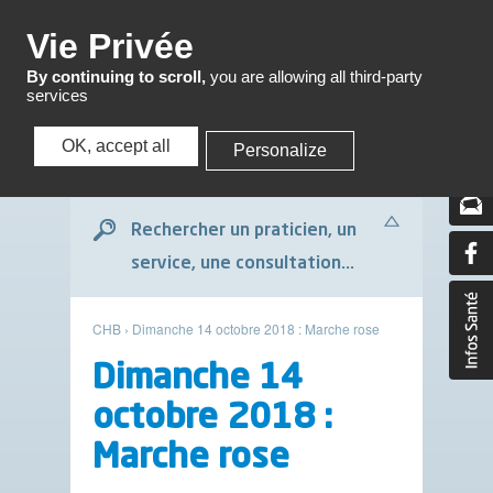
Menu
Vie Privée
By continuing to scroll,
you are allowing all third-party
services
OK, accept all
Personalize
Menu
Rechercher un praticien, un
service, une consultation...
CHB
›
Dimanche 14 octobre 2018 : Marche rose
Dimanche 14
octobre 2018 :
Marche rose