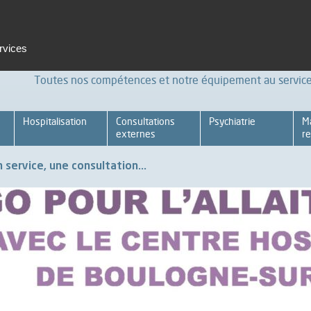
t et formation
Emploi
Espace pro
Achats Relations four
ervices
Toutes nos compétences et notre équipement au service 
Hospitalisation
Consultations
Psychiatrie
M
externes
re
 service, une consultation...