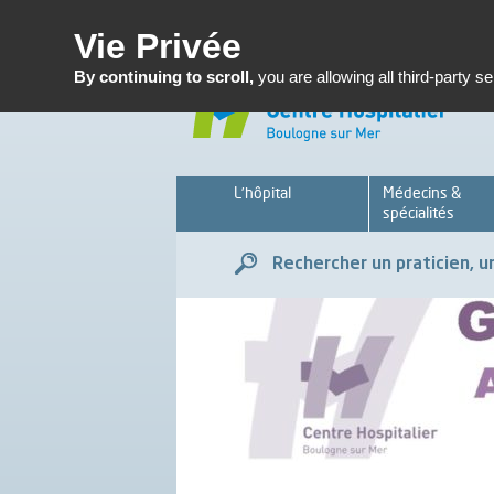
Enseignemen
Vie Privée
By continuing to scroll,
you are allowing all third-party s
L’hôpital
Médecins &
spécialités
Rechercher un praticien, un