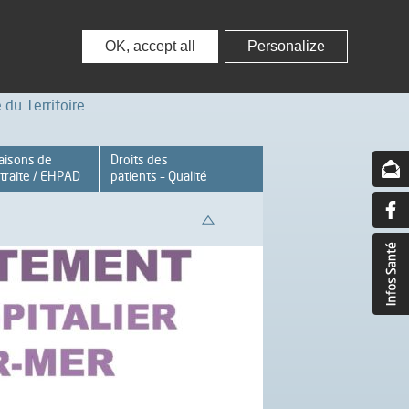
nisseurs
Partenaires – Associations
OK, accept all
Personalize
du Territoire.
aisons de
Droits des
traite / EHPAD
patients – Qualité