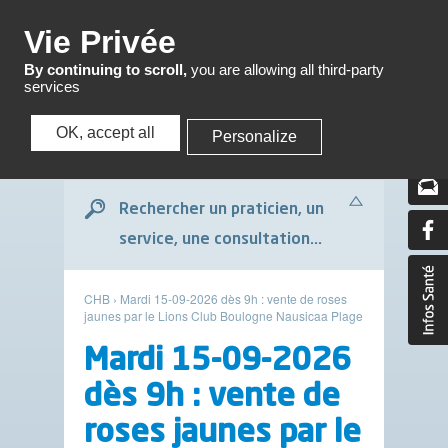
Menu
Vie Privée
By continuing to scroll,
you are allowing all third-party
services
OK, accept all
Personalize
Menu
Rechercher un praticien, un
service, une consultation...
CHB
›
Mardi 15-09-2026 dès 9h : vente de roses
jaunes par le Lions Club Boulogne Nausicaa Plage
Mardi 15-09-2026
dès 9h : vente de
roses jaunes par le