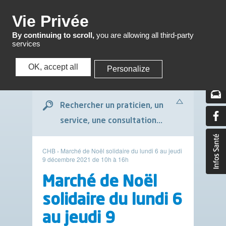
Menu
Vie Privée
By continuing to scroll,
you are allowing all third-party
services
OK, accept all
Personalize
Menu
Rechercher un praticien, un
service, une consultation...
CHB
›
Marché de Noël solidaire du lundi 6 au jeudi
9 décembre 2021 de 10h à 16h
Marché de Noël
solidaire du lundi 6
au jeudi 9