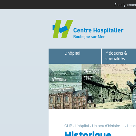
Enseignemen
L’hôpital
Médecins &
spécialités
CHB
›
L’hôpital
›
Un peu d’histoire…
›
Histo