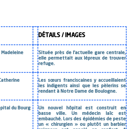
DÉTAILS / IMAGES
a Madeleine
Située près de l’actuelle gare centrale,
elle permettait aux lépreux de trouver
refuge.
Catherine
Les sœurs franciscaines y accueillaient
les indigents ainsi que les pèlerins se
rendant à Notre Dame de Boulogne.
ôpital du Bourg
Un nouvel hôpital est construit en
basse ville. Un médecin laïc est
embauché. Lors des épidémies de peste
un « chirurgien » ou plutôt un barbier