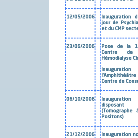
12/05/2006
Inauguration d
jour
de
Psychia
et du CMP sect
23/06/2006
Pose de la 1
Centre de N
Hémodialyse C
Inaugur
l’
Amphithéâtre d
Centre de Cons
06/10/2006
Inauguratio
disposa
(Tomographe 
Positons)
21/12/2006
Inauguration
n