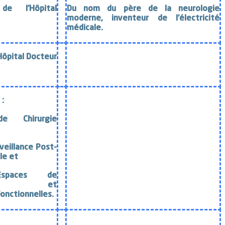
 de l’
Hôpital
Du nom du père de la neurologie
moderne, inventeur de l’électricité
médicale.
Hôpital Docteur
 :
e Chirurgie
veillance Post-
le
et
Espaces de
tions et
Fonctionnelles
.