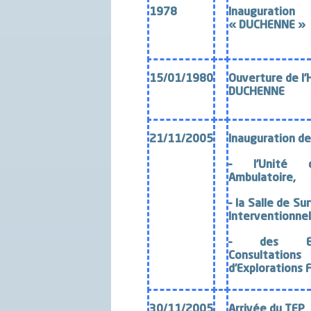
1978
Inauguration
« DUCHENNE »
15/01/1980
Ouverture de l’
DUCHENNE
21/11/2005
Inauguration de
– l’
Unité d
Ambulatoire
,
– la
Salle de Sur
Interventionnel
– des
Consulta
d’Explorations 
30/11/2005
Arrivée du
TEP