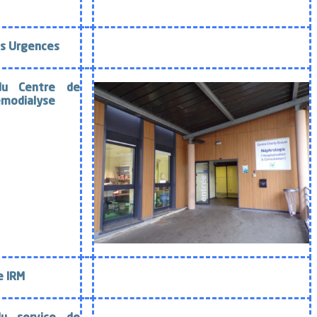
es
Urgences
 du
Centre de
émodialyse
e IRM