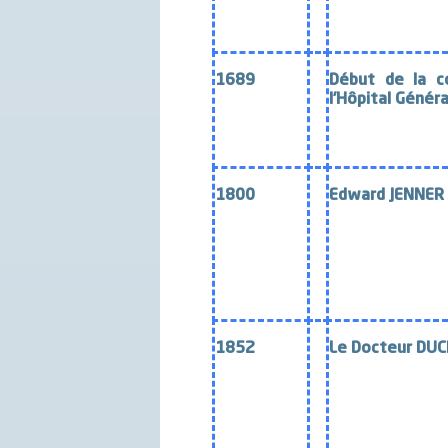
1689
Début de la c
l’Hôpital Généra
1800
Edward JENNER
1852
Le Docteur DU