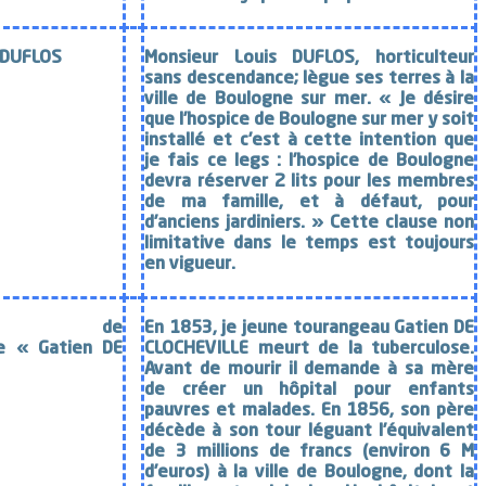
s DUFLOS
Monsieur Louis DUFLOS, horticulteur
sans descendance; lègue ses terres à la
ville de Boulogne sur mer. « Je désire
que l’hospice de Boulogne sur mer y soit
installé et c’est à cette intention que
je fais ce legs : l’hospice de Boulogne
devra réserver 2 lits pour les membres
de ma famille, et à défaut, pour
d’anciens jardiniers. » Cette clause non
limitative dans le temps est toujours
en vigueur.
ction de
En 1853, je jeune tourangeau Gatien DE
xe « Gatien DE
CLOCHEVILLE meurt de la tuberculose.
Avant de mourir il demande à sa mère
de créer un hôpital pour enfants
pauvres et malades. En 1856, son père
décède à son tour léguant l’équivalent
de 3 millions de francs (environ 6 M
d’euros) à la ville de Boulogne, dont la