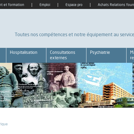
t et formation
Emploi
Espace pro
Achats Relations four
Toutes nos compétences et notre équipement au service 
Hospitalisation
Consultations
Psychiatrie
M
externes
re
rique