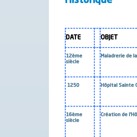
Historique
DATE
OBJET
12ème
Maladrerie de l
siècle
1250
Hôpital Sainte 
16ème
Création de l’H
siècle