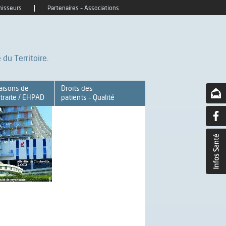
nisseurs
Partenaires – Associations
du Territoire.
aisons de
Droits des
traite / EHPAD
patients – Qualité