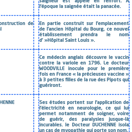
saigneur est appelé en renfort. A
l’époque la saignée était la panacée.
onstruction de
En partie construit sur l’emplacement
l
de l’ancien Hôpital du Bourg, ce nouvel
établissement prendra le nom
d' »Hôpital Saint Louis ».
Ce médecin anglais découvre le vaccin
contre la variole en 1796. Le docteur
WOODVILLE inocule pour le première
fois en France « la précieuses vaccine »
à 3 petites filles de la rue des Pipots qui
guériront.
CHENNE
Ses études portent sur l’application de
l’électricité en neurologie, ce qui lui
permet notamment de soigner, voire
de guérir, des paralysies jusque-là
incurables. le Docteur DUCHENNE isola
un cas de myopathie qui porte son nom.