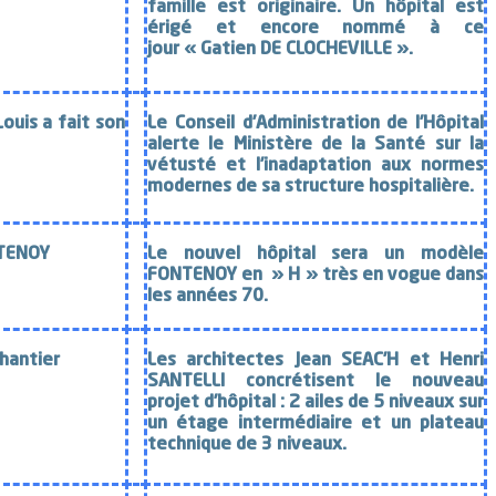
famille est originaire. Un hôpital est
érigé et encore nommé à ce
jour « Gatien DE CLOCHEVILLE ».
Louis a fait son
Le Conseil d’Administration de l’Hôpital
alerte le Ministère de la Santé sur la
vétusté et l’inadaptation aux normes
modernes de sa structure hospitalière.
TENOY
Le nouvel hôpital sera un modèle
FONTENOY en » H » très en vogue dans
les années 70.
hantier
Les architectes Jean SEAC’H et Henri
SANTELLI concrétisent le nouveau
projet d’hôpital : 2 ailes de 5 niveaux sur
un étage intermédiaire et un plateau
technique de 3 niveaux.