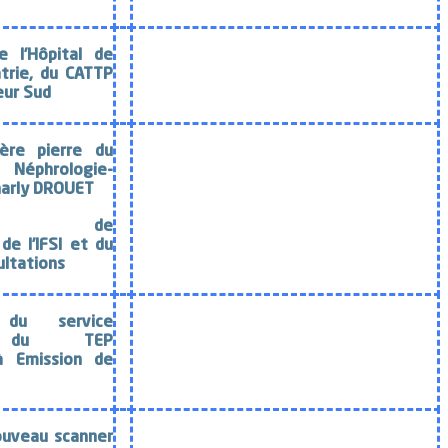
e l’
Hôpital de
trie, du CATTP
eur Sud
ère pierre du
éphrologie-
harly DROUET
ation de
e l’IFSI
et du
ultations
n du service
nt du
TEP
à Emission de
ouveau scanner