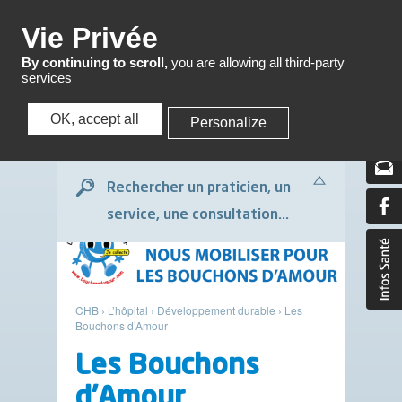
Menu
Vie Privée
By continuing to scroll,
you are allowing all third-party
services
OK, accept all
Personalize
Menu
Rechercher un praticien, un
service, une consultation...
CHB
›
L’hôpital
›
Développement durable
›
Les
Bouchons d’Amour
Les Bouchons
d’Amour