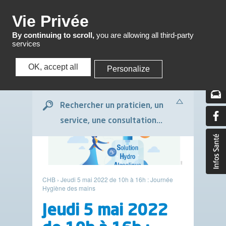
Menu
Vie Privée
By continuing to scroll,
you are allowing all third-party
services
OK, accept all
Personalize
Menu
Rechercher un praticien, un
service, une consultation...
CHB
›
Jeudi 5 mai 2022 de 10h à 16h : Journée
Hygiène des mains
Jeudi 5 mai 2022