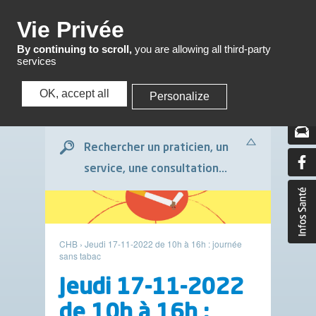
Menu
Vie Privée
By continuing to scroll,
you are allowing all third-party
services
OK, accept all
Personalize
Menu
Rechercher un praticien, un
service, une consultation...
CHB
›
Jeudi 17-11-2022 de 10h à 16h : journée
sans tabac
Jeudi 17-11-2022
de 10h à 16h :