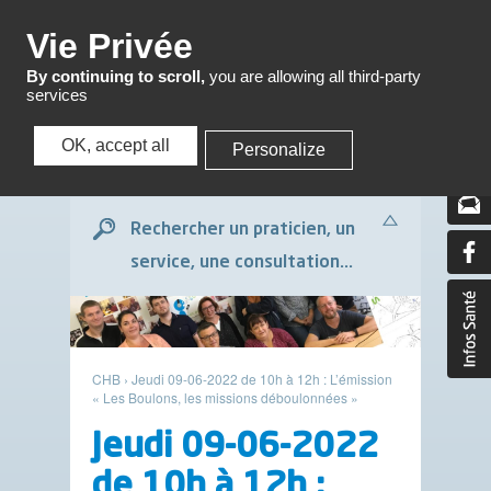
Menu
Vie Privée
By continuing to scroll,
you are allowing all third-party
services
OK, accept all
Personalize
Menu
Rechercher un praticien, un
service, une consultation...
CHB
›
Jeudi 09-06-2022 de 10h à 12h : L’émission
« Les Boulons, les missions déboulonnées »
Jeudi 09-06-2022
de 10h à 12h :