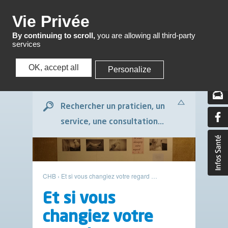
Menu
Vie Privée
By continuing to scroll,
you are allowing all third-party
services
OK, accept all
Personalize
Menu
Rechercher un praticien, un
service, une consultation...
CHB
›
Et si vous changiez votre regard …
Et si vous
changiez votre