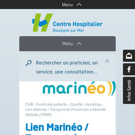
Menu
Menu
Rechercher un praticien, un
service, une consultation...
CHB
›
Droits des patients – Qualité
›
Handicap
›
Lien Marinéo / Transport de Personnes à Mobilité
Réduite (TPMR)
Lien Marinéo /