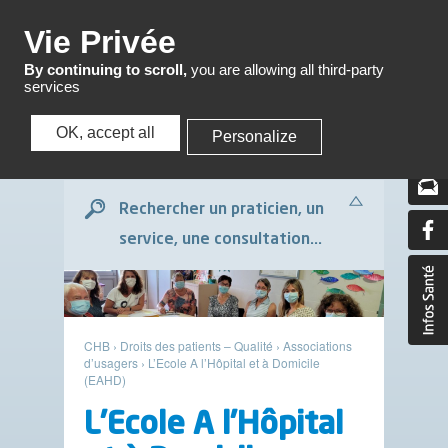
Menu
Vie Privée
By continuing to scroll,
you are allowing all third-party
services
OK, accept all
Personalize
Menu
Rechercher un praticien, un
service, une consultation...
CHB
›
Droits des patients – Qualité
›
Associations
d’usagers
›
L’Ecole A l’Hôpital et à Domicile
(EAHD)
L’Ecole A l’Hôpital