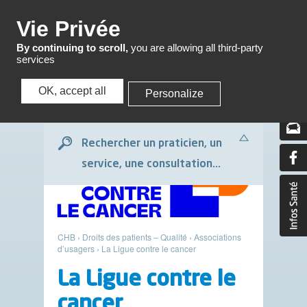
Menu
Vie Privée
By continuing to scroll,
you are allowing all third-party
services
OK, accept all
Personalize
Menu
Rechercher un praticien, un
service, une consultation...
CHB
›
Droits des patients – Qualité
›
Associations
d’usagers
›
La Ligue contre le cancer
La Ligue contre le
cancer