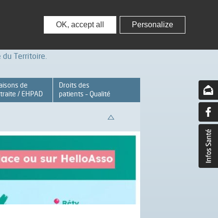
nisseurs
Partenaires – Associations
OK, accept all
Personalize
du Territoire.
aisons de
Droits des
traite / EHPAD
patients – Qualité