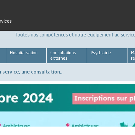
t et formation
Emploi
Espace pro
Achats Relations four
ervices
Toutes nos compétences et notre équipement au service 
Hospitalisation
Consultations
Psychiatrie
M
externes
re
 service, une consultation...