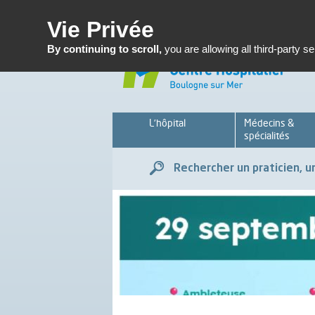
Enseignemen
Vie Privée
By continuing to scroll,
you are allowing all third-party s
L’hôpital
Médecins &
spécialités
Rechercher un praticien, un