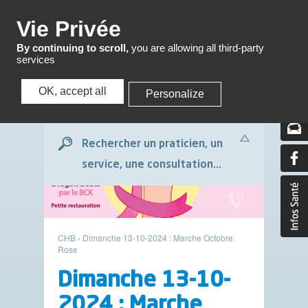
Menu
Vie Privée
By continuing to scroll,
you are allowing all third-party
services
OK, accept all
Personalize
Menu
Rechercher un praticien, un
service, une consultation...
CHB
›
Dimanche 13-10-2024 : Marche Octobre
Rose
Dimanche 13-10-
2024 : Marche