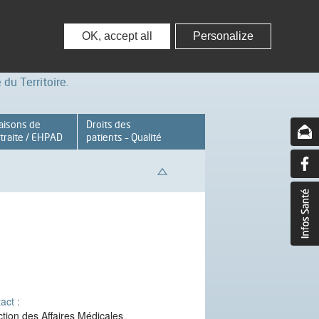
nisseurs
Partenaires – Associations
OK, accept all
Personalize
du Territoire.
aisons de
Droits des
traite / EHPAD
patients – Qualité
act :
ction des Affaires Médicales