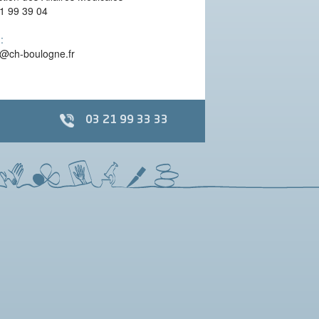
1 99 39 04
:
@ch-boulogne.fr
03 21 99 33 33