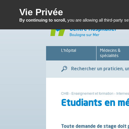
Enseignemen
Vie Privée
By continuing to scroll,
you are allowing all third-party s
L’hôpital
Médecins &
spécialités
Rechercher un praticien, un
CHB
›
Enseignement et formation
›
Interne
Etudiants en m
Toute demande de stage doit pa