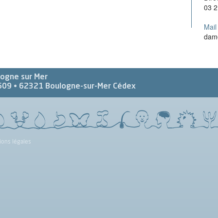
03 2
Mail 
dam
logne sur Mer
609 •
62321
Boulogne-sur-Mer Cédex
ions légales