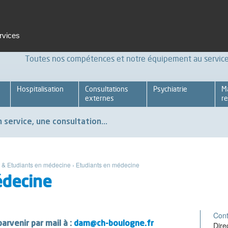
t et formation
Emploi
Espace pro
Achats Relations four
ervices
Toutes nos compétences et notre équipement au service 
Hospitalisation
Consultations
Psychiatrie
M
externes
re
 service, une consultation...
s & Etudiants en médecine
›
Etudiants en médecine
édecine
Cont
rvenir par mail à :
dam@ch-boulogne.fr
Dire