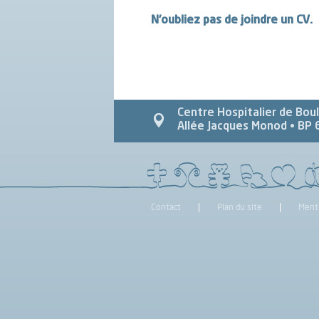
N’oubliez pas de joindre un CV.
Centre Hospitalier de Bou
Allée Jacques Monod
• BP 
Contact
Plan du site
Ment